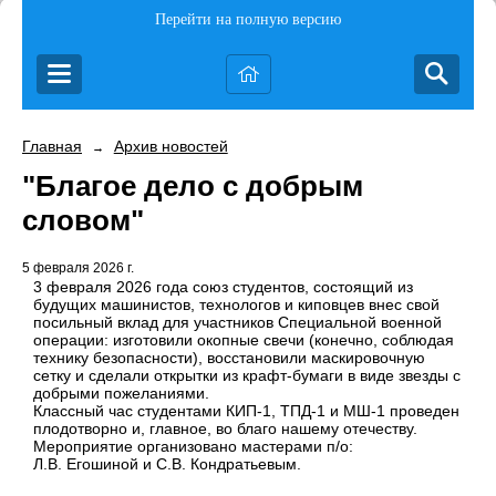
Перейти на полную версию
Главная
Архив новостей
→
"Благое дело с добрым
словом"
5 февраля 2026 г.
3 февраля 2026 года союз студентов, состоящий из
будущих машинистов, технологов и киповцев внес свой
посильный вклад для участников Специальной военной
операции: изготовили окопные свечи (конечно, соблюдая
технику безопасности), восстановили маскировочную
сетку и сделали открытки из крафт-бумаги в виде звезды с
добрыми пожеланиями.
Классный час студентами КИП-1, ТПД-1 и МШ-1 проведен
плодотворно и, главное, во благо нашему отечеству.
Мероприятие организовано мастерами п/о:
Л.В. Егошиной и С.В. Кондратьевым.