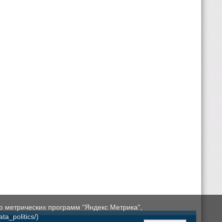
ю метрических программ "Яндекс Метрика",
a_politics/)