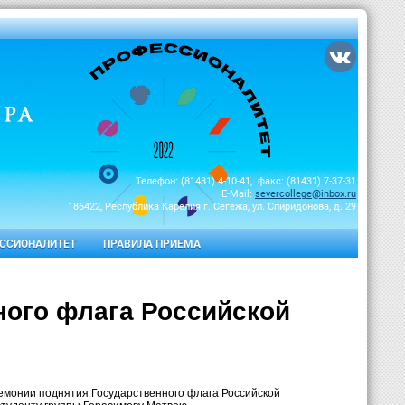
Телефон: (81431) 4-10-41, факс: (81431) 7-37-31
E-Mail:
severcollege@inbox.ru
186422, Республика Карелия г. Сегежа, ул. Спиридонова, д. 29
ССИОНАЛИТЕТ
ПРАВИЛА ПРИЕМА
ного флага Российской
емонии поднятия Государственного флага Российской