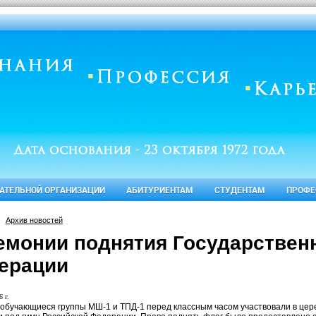
ВАТЕЛЬНОЙ ОРГАНИЗАЦИИ
АБИТУРИЕНТАМ
СТУДЕНТАМ
ПРОФЕ
Архив новостей
емонии поднятия Государствен
ерации
 г.
 обучающиеся группы МШ-1 и ТПД-1 перед классным часом участвовали в цер