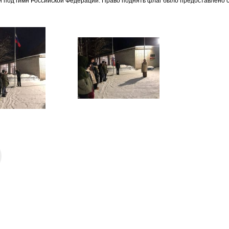
 под гимн Российской Федерации. Право поднять флаг было предоставлено 