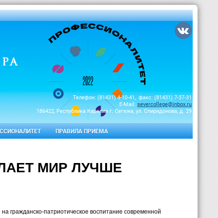
Телефон: (81431) 4-10-41, факс: (81431) 7-37-31
E-Mail:
severcollege@inbox.ru
186422, Республика Карелия г. Сегежа, ул. Спиридонова, д. 29
ССИОНАЛИТЕТ
ПРАВИЛА ПРИЕМА
ЕЛАЕТ МИР ЛУЧШЕ
е на гражданско-патриотическое воспитание современной