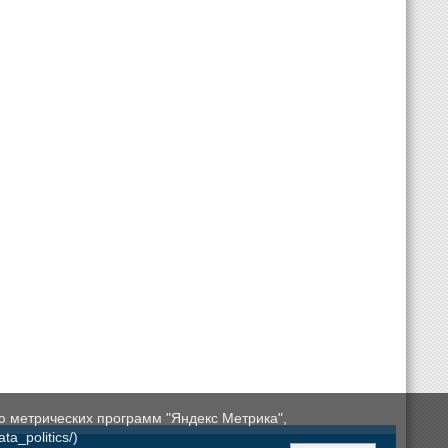
ю метрических программ "Яндекс Метрика",
a_politics/)