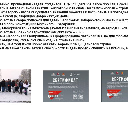
венно, прошедшая неделя студентов ТПД-1 с 8 декабря также прошла в духе
вали в интерактивном занятии «Разговоры о важном» на тему: «Россия – стра
 кураторских часов обсуждали о значении мужества и патриотизма в повседне
 – в сердце, творящем добро каждый день.
 участие в сборе подарков для детей Васильевки Запорожской области и учас
ли о роли Конституции Российской Федерации.
 у Мемориала воинам-интернационалистам память земляков, не вернувшихся 
 участие в Военно-патриотическом диктанте – 2025.
ые мероприятия направлены на формирование патриотизма, не для формаль
 и общество, чтобы любовь к Родине стала значимой.
сть, чем гордиться! Нужно уважать, беречь и защищать свою страну.
роизма также заключается в способности видеть нужду и спешить на помощь, в