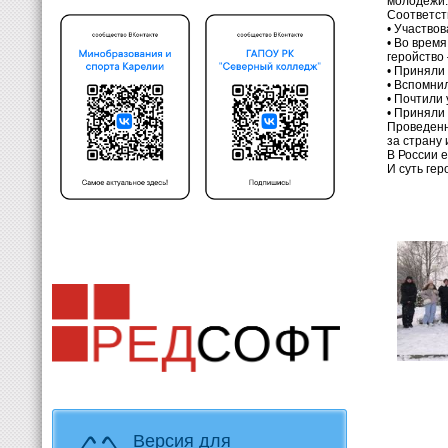
молодёжи.
Соответст
• Участво
• Во время
геройство
• Приняли
• Вспомни
• Почтили
• Приняли
Проведенн
за страну
В России е
И суть ге
Версия для