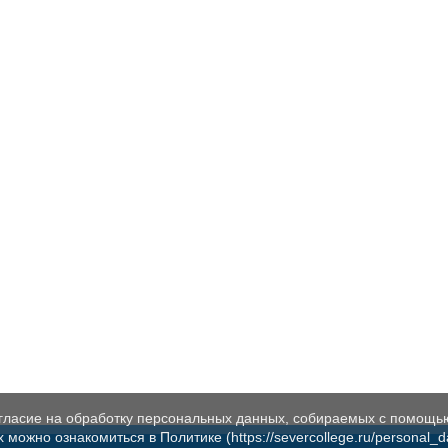
огласие на обработку персональных данных, собираемых с помощь
жно ознакомиться в Политике (https://severcollege.ru/personal_dat