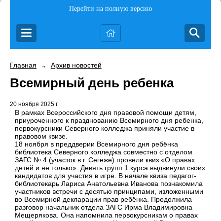
Перейти на полную версию
Главная
Архив новостей
→
Всемирный день ребенка
20 ноября 2025 г.
В рамках Всероссийского дня правовой помощи детям,
приуроченного к празднованию Всемирного дня ребенка,
первокурсники Северного колледжа приняли участие в
правовом квизе.
18 ноября в преддверии Всемирного дня ребёнка
библиотека Северного колледжа совместно с отделом
ЗАГС № 4 (участок в г. Сегеже) провели квиз «О правах
детей и не только». Девять групп 1 курса выдвинули своих
кандидатов для участия в игре. В начале квиза педагог-
библиотекарь Лариса Анатольевна Иванова познакомила
участников встречи с десятью принципами, изложенными
во Всемирной декларации прав ребёнка. Продолжила
разговор начальник отдела ЗАГС Ирма Владимировна
Мещерякова. Она напомнила первокурсникам о правах