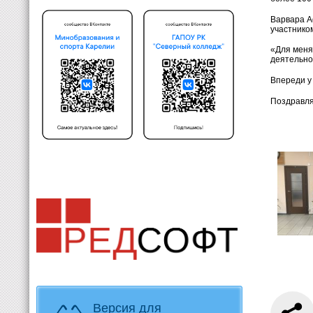
Варвара А
участнико
«Для меня
деятельнос
Впереди у
Поздравля
Версия для