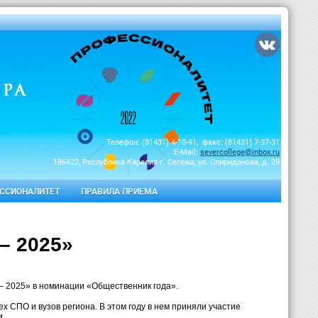
Телефон: (81431) 4-10-41, факс: (81431) 7-37-31
E-Mail:
severcollege@inbox.ru
186422, Республика Карелия г. Сегежа, ул. Спиридонова, д. 29
ССИОНАЛИТЕТ
ПРАВИЛА ПРИЕМА
– 2025»
– 2025» в номинации «Общественник года».
х СПО и вузов региона. В этом году в нем приняли участие
и.