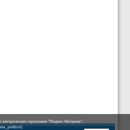
ю метрических программ "Яндекс Метрика",
a_politics/)