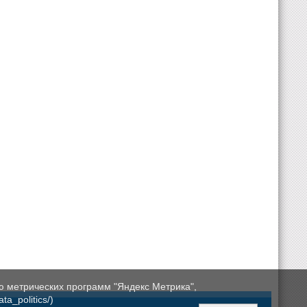
ю метрических программ "Яндекс Метрика",
a_politics/)