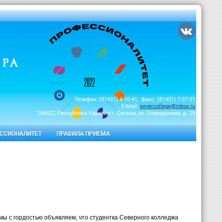
Телефон: (81431) 4-10-41, факс: (81431) 7-37-31
E-Mail:
severcollege@inbox.ru
186422, Республика Карелия г. Сегежа, ул. Спиридонова, д. 29
ССИОНАЛИТЕТ
ПРАВИЛА ПРИЕМА
 мы с гордостью объявляем, что студентка Северного колледжа