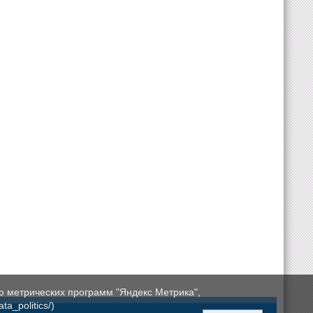
ю метрических программ "Яндекс Метрика",
a_politics/)