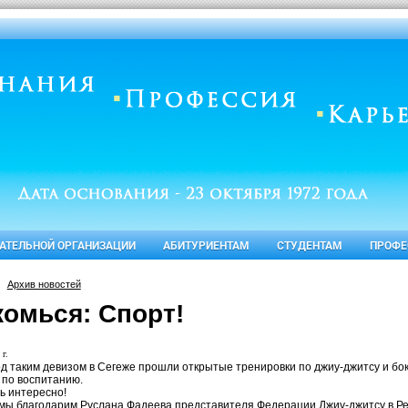
ВАТЕЛЬНОЙ ОРГАНИЗАЦИИ
АБИТУРИЕНТАМ
СТУДЕНТАМ
ПРОФЕ
Архив новостей
комься: Спорт!
 г.
д таким девизом в Сегеже прошли открытые тренировки по джиу-джитсу и бок
 по воспитанию.
ь интересно!
мы благодарим Руслана Фадеева представителя Федерации Джиу-джитсу в Рес