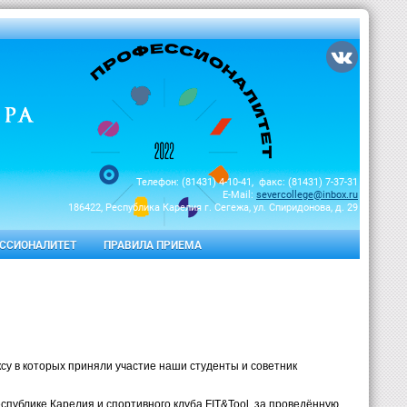
Телефон: (81431) 4-10-41, факс: (81431) 7-37-31
E-Mail:
severcollege@inbox.ru
186422, Республика Карелия г. Сегежа, ул. Спиридонова, д. 29
ССИОНАЛИТЕТ
ПРАВИЛА ПРИЕМА
су в которых приняли участие наши студенты и советник
публике Карелия и спортивного клуба FIT&Tool, за проведённую