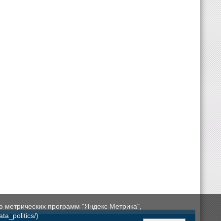
ю метрических программ "Яндекс Метрика",
a_politics/)