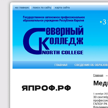
на главную
поиск по сайту
карта сайта
ГЛАВНАЯ
СВЕДЕНИЯ ОБ ОБРАЗО
Главная
→
Мед
1 октября 2025
30 сентяб
профессио
ГАПОУ РК
Владимиро