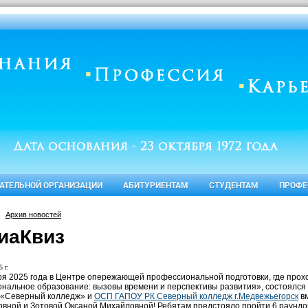
ВАТЕЛЬНОЙ ОРГАНИЗАЦИИ
АБИТУРИЕНТАМ
СТУДЕНТАМ
ПРОФЕ
Архив новостей
иаКвиз
 г.
ря 2025 года в Центре опережающей профессиональной подготовки, где про
нальное образование: вызовы времени и перспективы развития», состоялся
 «Северный колледж» и
ОСП ГАПОУ РК Северный колледж г.Медвежьегорск
вм
вной и Зотовой Оксаной Михайловной! Ребятам предстояло пройти 6 раундов