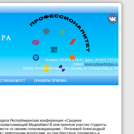
Телефон: (81431) 4-10-41, факс: (81431) 7-37-31
E-Mail:
severcollege@inbox.ru
186422, Республика Карелия г. Сегежа, ул. Спиридонова, д. 29
ССИОНАЛИТЕТ
ПРАВИЛА ПРИЕМА
ходила Республиканская конференция «Среднее
 захватывающий МедиаКвиз! В нем приняли участие студенты
есте со своими сопровождающими – Рогачевой Александрой
 с каверзными вопросами, но они блестяще справились и