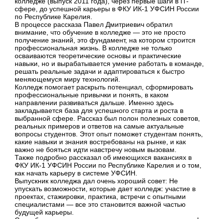
колледже (выпуск 2011 года), через первые шаги в IT-
сфере, до успешной карьеры в ФКУ ИК-1 УФСИН России
по Республике Карелия.
В процессе рассказа Павел Дмитриевич обратил
внимание, что обучение в колледже — это не просто
получение знаний, это фундамент, на котором строится
профессиональная жизнь. В колледже не только
осваиваются теоретические основы и практические
навыки, но и вырабатывается умение работать в команде,
решать реальные задачи и адаптироваться к быстро
меняющемуся миру технологий.
Колледж помогает раскрыть потенциал, сформировать
профессиональные привычки и понять, в каком
направлении развиваться дальше. Именно здесь
закладывается база для успешного старта и роста в
выбранной сфере. Рассказ был полон полезных советов,
реальных примеров и ответов на самые актуальные
вопросы студентов. Этот опыт поможет студентам понять,
какие навыки и знания востребованы на рынке, и как
важно не бояться идти навстречу новым вызовам.
Также подробно рассказал об имеющихся вакансиях в
ФКУ ИК-1 УФСИН России по Республике Карелия и о том,
как начать карьеру в системе УФСИН.
Выпускник колледжа дал очень хороший совет: Не
упускать возможности, которые дает колледж: участие в
проектах, стажировки, практика, встречи с опытными
специалистами — все это становится важной частью
будущей карьеры.