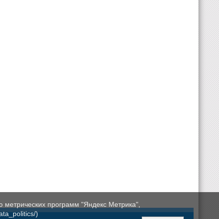
ю метрических программ "Яндекс Метрика",
a_politics/)