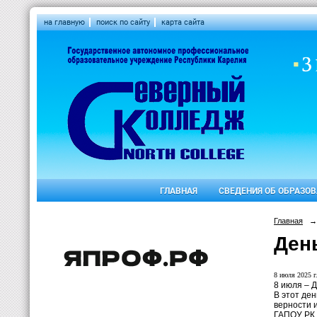
на главную
поиск по сайту
карта сайта
ГЛАВНАЯ
СВЕДЕНИЯ ОБ ОБРАЗО
Главная
→
Ден
8 июля 2025 г
8 июля – Д
В этот де
верности и
ГАПОУ РК 