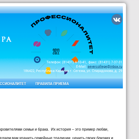
Телефон: (81431) 4-10-41, факс: (81431) 7-37-31
E-Mail:
severcollege@inbox.ru
186422, Республика Карелия г. Сегежа, ул. Спиридонова, д. 29
ССИОНАЛИТЕТ
ПРАВИЛА ПРИЕМА
ровителями семьи и брака. Их история – это пример любви,
лаем вам хранить семейные традиции, ценить своих близких и