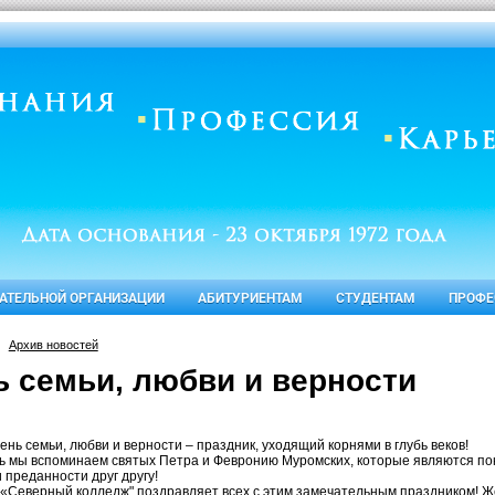
ВАТЕЛЬНОЙ ОРГАНИЗАЦИИ
АБИТУРИЕНТАМ
СТУДЕНТАМ
ПРОФЕ
Архив новостей
ь семьи, любви и верности
.
ень семьи, любви и верности – праздник, уходящий корнями в глубь веков!
нь мы вспоминаем святых Петра и Февронию Муромских, которые являются пок
 преданности друг другу!
«Северный колледж" поздравляет всех с этим замечательным праздником! Же