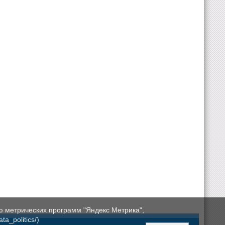
ю метрических программ "Яндекс Метрика",
a_politics/)