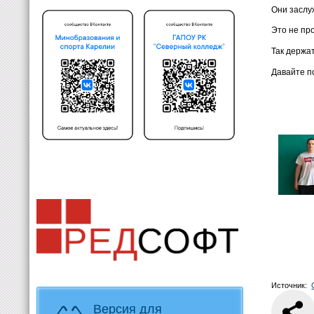
Они заслу
Это не пр
Так держать
Давайте п
Источник:
Версия для