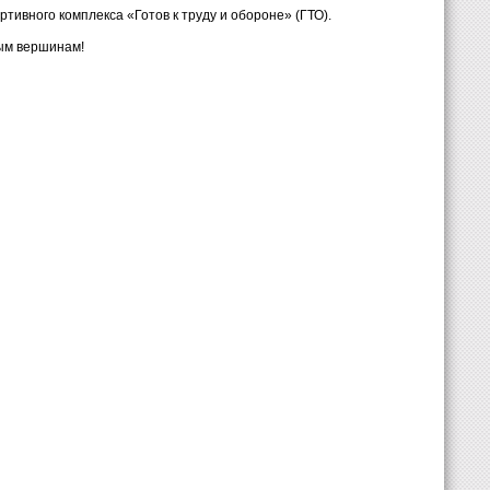
ивного комплекса «Готов к труду и обороне» (ГТО).
вым вершинам!
!