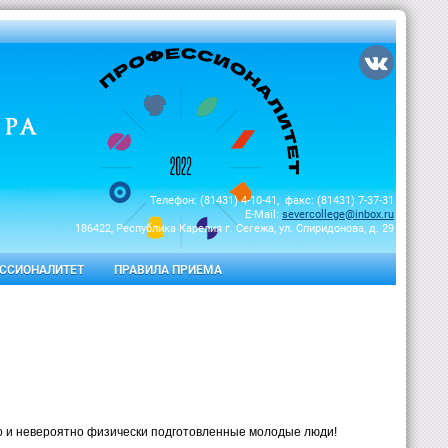
Телефон: (81431) 4-10-41, факс: (81431) 7-37-31
E-Mail:
severcollege@inbox.ru
186422, Республика Карелия г. Сегежа, ул. Спиридонова, д. 29
ССИОНАЛИТЕТ
ПРАВИЛА ПРИЕМА
но и невероятно физически подготовленные молодые люди!