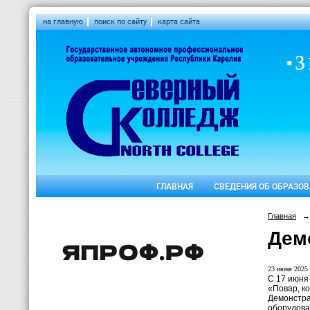
на главную
поиск по сайту
карта сайта
ГЛАВНАЯ
СВЕДЕНИЯ ОБ ОБРАЗО
Главная
→
Дем
23 июня 2025 
С 17 июня
«Повар, к
Демонстра
оборудова