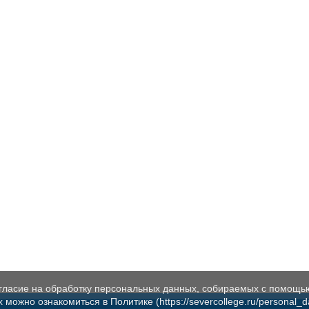
огласие на обработку персональных данных, собираемых с помощь
жно ознакомиться в Политике (https://severcollege.ru/personal_dat