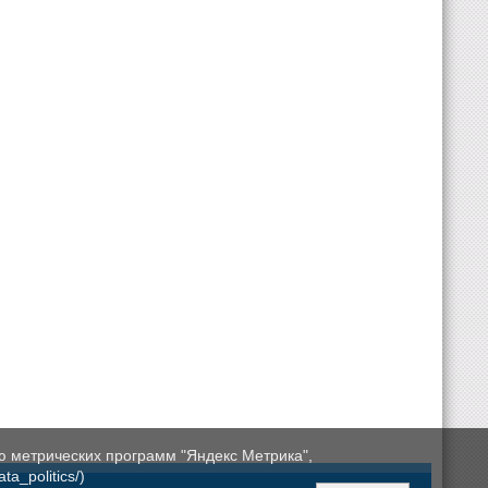
ю метрических программ "Яндекс Метрика",
a_politics/)