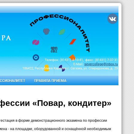
Телефон: (81431) 4-10-41, факс: (81431) 7-37-31
E-Mail:
severcollege@inbox.ru
186422, Республика Карелия г. Сегежа, ул. Спиридонова, д. 29
ССИОНАЛИТЕТ
ПРАВИЛА ПРИЕМА
фессии «Повар, кондитер»
ттестация в форме демонстрационного экзамена по профессии
мена - на площадке, оборудованной и оснащённой необходимым