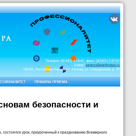
Телефон: (81431) 4-10-41, факс: (81431) 7-37-31
E-Mail:
severcollege@inbox.ru
186422, Республика Карелия г. Сегежа, ул. Спиридонова, д. 29
ССИОНАЛИТЕТ
ПРАВИЛА ПРИЕМА
сновам безопасности и
ы, состоялся урок, приуроченный к празднованию Всемирного