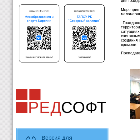
дня гражд
Мероприят
маломерны
Гражданск
территори
ситуациях
составным
создания 
времени.
Преподава
Версия для