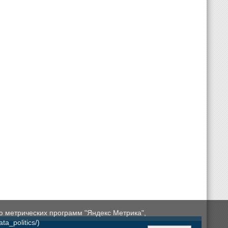
ю метрических программ "Яндекс Метрика",
a_politics/)