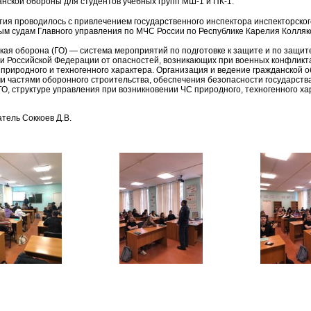
анской обороны для студентов учебных групп МШ-1 и ПК-1.
ия проводилось с привлечением государственного инспектора инспекторского
м судам Главного управления по МЧС России по Республике Карелия Колляко
ая оборона (ГО) — система мероприятий по подготовке к защите и по защит
и Российской Федерации от опасностей, возникающих при военных конфликта
 природного и техногенного характера. Организация и ведение гражданской 
и частями оборонного строительства, обеспечения безопасности государства
ГО, структуре управления при возникновении ЧС природного, техногенного ха
тель Соккоев Д.В.