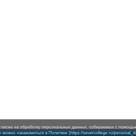
огласие на обработку персональных данных, собираемых с помощь
жно ознакомиться в Политике (https://severcollege.ru/personal_dat