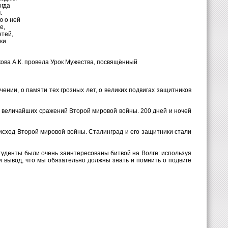
гда
.
о ней
е,
тей,
и.
ва А.К. провела Урок Мужества, посвящённый
нии, о памяти тех грозных лет, о великих подвигах защитников
 величайших сражений Второй мировой войны. 200 дней и ночей
исход Второй мировой войны.
Сталинград и его защитники стали
денты были очень заинтересованы битвой на Волге: используя
и вывод, что мы обязательно должны знать и помнить
о подвиге