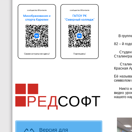
В группе 
82 – й го
Студенты 
Сталингра
Сталингра
Красная А
Её называ
символом 
Никто не 
видео уро
нашего на
Версия для