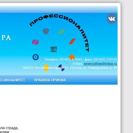
Телефон: (81431) 4-10-41, факс: (81431) 7-37-31
E-Mail:
severcollege@inbox.ru
186422, Республика Карелия г. Сегежа, ул. Спиридонова, д. 29
ССИОНАЛИТЕТ
ПРАВИЛА ПРИЕМА
страда,
дям: