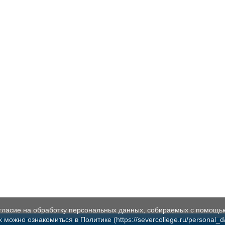
огласие на обработку персональных данных, собираемых с помощь
жно ознакомиться в Политике (https://severcollege.ru/personal_dat