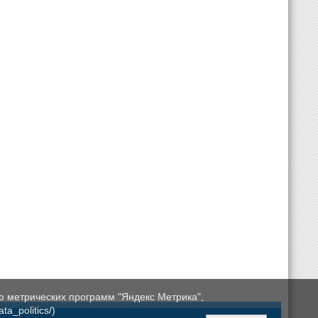
ю метрических программ "Яндекс Метрика",
a_politics/)