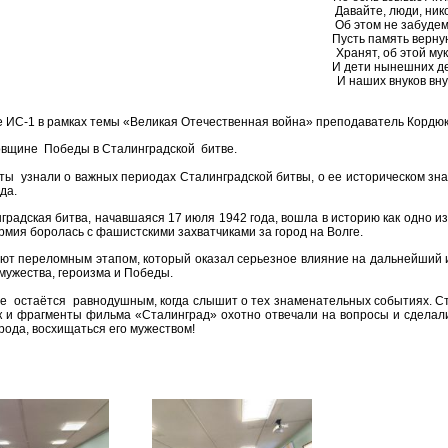
Давайте, люди, нико
Об этом не забудем
Пусть память верную 
Хранят, об этой мук
И дети нынешних де
И наших внуков внук
ИС-1 в рамках темы «Великая Отечественная война» преподаватель Кордюко
довщине Победы в Сталинградской битве.
узнали о важных периодах Сталинградской битвы, о ее историческом значе
да.
дская битва, начавшаяся 17 июля 1942 года, вошла в историю как одно из
рмия боролась с фашистскими захватчиками за город на Волге.
ют переломным этапом, который оказал серьезное влияние на дальнейший 
мужества, героизма и Победы.
остаётся равнодушным, когда слышит о тех знаменательных событиях. Сту
к и фрагменты фильма «Сталинград» охотно отвечали на вопросы и сделал
рода, восхищаться его мужеством!