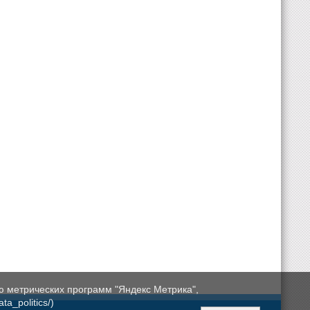
ю метрических программ "Яндекс Метрика",
a_politics/)