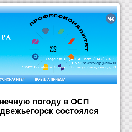
Телефон: (81431) 4-10-41, факс: (81431) 7-37-31
E-Mail:
severcollege@inbox.ru
186422, Республика Карелия г. Сегежа, ул. Спиридонова, д. 29
ССИОНАЛИТЕТ
ПРАВИЛА ПРИЕМА
лнечную погоду в ОСП
двежьегорск состоялся