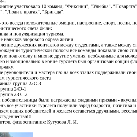
24 г.
иятие участвовало 10 команд: "Фиксики", "Улыбка", "Поварята"
, "Люди в крагах", "Бригада".
- это всегда положительные эмоции, настроение, спорт, песни, п
истического слета были:
анда и популяризация туризма.
ие навыков здорового образа жизни.
вление дружеских контактов между студентами, а также между с
ождении туристической полосы все команды показали свою спло
ную подготовку и многие другие умения, необходимые для моло
ко и эмоционально в конце турслета был организован общий фл
рядку.
е руководители и мастера п/о на всех этапах поддерживали свои
ам туристического слета
заняла группа 22С-3
группа 24Э-1
группа 23 С-2
 победительницы были награждены сладкими призами - вкусны
ень все участники турслета получили заряд бодрости, позитива 
ляем наших победителей и желаем оставаться дружными, весел
 студенчества!!!
итель физвоспитания: Кутузова Л. И.