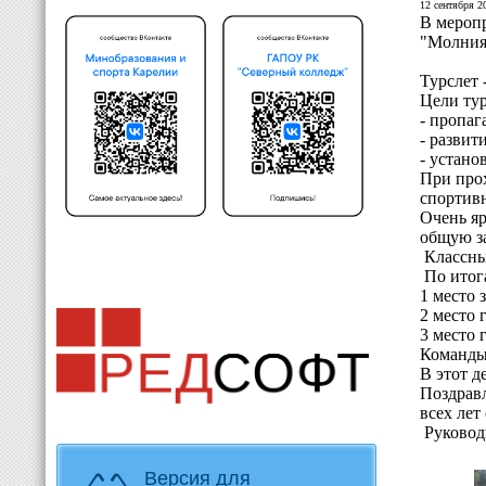
12 сентября 20
В меропр
"Молния"
Турслет 
Цели тур
- пропаг
- развит
- устано
При прох
спортив
Очень яр
общую за
Классны
По итог
1 место 
2 место 
3 место 
Команды
В этот д
Поздрав
всех лет
Руковод
Версия для