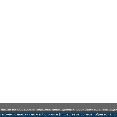
огласие на обработку персональных данных, собираемых с помощь
жно ознакомиться в Политике (https://severcollege.ru/personal_dat