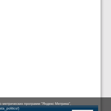
ю метрических программ "Яндекс Метрика",
a_politics/)