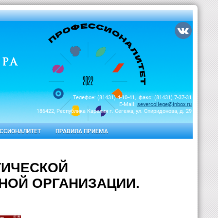
Телефон: (81431) 4-10-41, факс: (81431) 7-37-31
E-Mail:
severcollege@inbox.ru
186422, Республика Карелия г. Сегежа, ул. Спиридонова, д. 29
ССИОНАЛИТЕТ
ПРАВИЛА ПРИЕМА
ТИЧЕСКОЙ
НОЙ ОРГАНИЗАЦИИ.