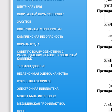
(ОСП
ЦЕНТР КАРЬЕРЫ
Препода
СПОРТИВНЫЙ КЛУБ "СЕВЕРЯНЕ"
ЗАКУПКИ
5.
«
КОНТРОЛЬНЫЕ МЕРОПРИЯТИЯ
а
КОМПЛЕКСНАЯ БЕЗОПАСНОСТЬ
-
ОХРАНА ТРУДА
Препода
СОВЕТ ПО ВЗАИМОДЕЙСТВИЮ С
РАБОТОДАТЕЛЯМИ ГАПОУ РК "СЕВЕРНЫЙ
КОЛЛЕДЖ"
6.
«
-
ТЕЛЕФОН ДОВЕРИЯ
Препода
НЕЗАВИСИМАЯ ОЦЕНКА КАЧЕСТВА
WORLDSKILLS EXPRESS
(
ЭЛЕКТРОННАЯ БИБЛИОТЕКА
Препода
МОЖЕТ БЫТЬ ИНТЕРЕСНО!
МЕДИЦИНСКАЯ ПРОФИЛАКТИКА
7.
«
-
ЦОПП