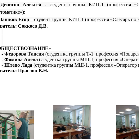
-
Денисов Алексей
- студент группы КИП-1 (профессия «С
втоматике»);
Пашков Егор
– студент группы КИП-1 (профессия «Слесарь по 
ватель: Соккоев Д.В.
ОБЩЕСТВОЗНАНИЕ»
-
-
Федорова Таисия
(студентка группы Т-1, профессия «Поварск
-
Фомина Алена
(студентка группы МШ-1, профессия «Операто
- Штепо Лада
(студентка группы МШ-1, профессия «Оператор 
ватель: Праслов В.Н.