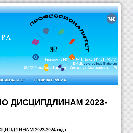
Телефон: (81431) 4-10-41, факс: (81431) 7-37-31
E-Mail:
severcollege@inbox.ru
186422, Республика Карелия г. Сегежа, ул. Спиридонова, д. 29
ССИОНАЛИТЕТ
ПРАВИЛА ПРИЕМА
О ДИСЦИПДЛИНАМ 2023-
ПДЛИНАМ 2023-2024 года