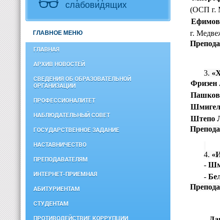
слабовидящих
(ОСП г. 
-
Ефимов
г. Медве
ГЛАВНОЕ МЕНЮ
Препода
ГЛАВНАЯ
АРХИВ НОВОСТЕЙ
3.
«Х
СВЕДЕНИЯ ОБ ОБРАЗОВАТЕЛЬНОЙ
-
Фризен 
ОРГАНИЗАЦИИ
-
Пашков
ПРОФЕССИОНАЛИТЕТ
-
Шмигел
НАБЛЮДАТЕЛЬНЫЙ СОВЕТ
-
Штепо 
Препода
ГОСУДАРСТВЕННОЕ ЗАДАНИЕ
НАСТАВНИЧЕСТВО
4.
«
ПРЕПОДАВАТЕЛЯМ
-
Шм
ИНТЕРНЕТ-ПРИЕМНАЯ
-
Бе
Препода
АБИТУРИЕНТАМ
СТУДЕНТАМ
ПРОТИВОДЕЙСТВИЕ КОРРУПЦИИ
-
Да