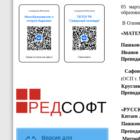
05 март
образова
В Олимп
1.
«МАТЕ
Пашков
-
-
Иванов
Препода
-
Сафон
(ОСП г. 
-
Кругля
Препода
2.
«РУССК
-
Китаев 
-
Пашков
Препода
Версия для
-
Митроф