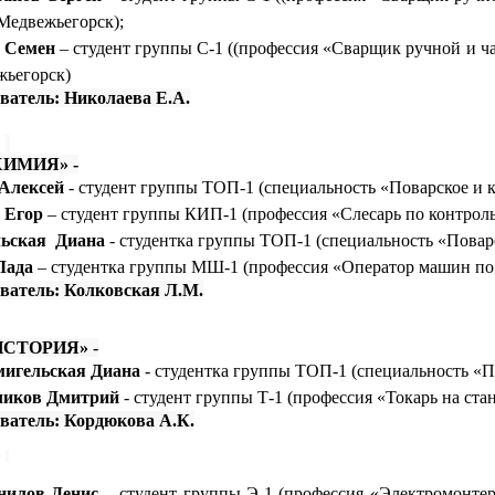
Медвежьегорск);
 Семен
– студент группы С-1 ((профессия «Сварщик ручной и ч
жьегорск)
ватель: Николаева Е.А.
ИМИЯ» -
Алексей
- студент группы ТОП-1 (специальность «Поварское и к
 Егор
– студент группы КИП-1 (профессия «Слесарь по контрол
ьская
Диана
- студентка группы ТОП-1 (специальность «Поварс
Лада
– студентка группы МШ-1 (профессия «Оператор машин по 
ватель: Колковская Л.М.
ИСТОРИЯ»
-
игельская Диана
- студентка группы ТОП-1 (специальность «По
ликов Дмитрий
- студент группы Т-1 (профессия «Токарь на ста
ватель: Кордюкова А.К.
нилов Денис
– студент группы Э-1 (профессия «Электромонте