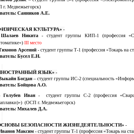
 г. Медвежьегорск)
ватель: Санников А.Е.
ФИЗИЧЕСКАЯ КУЛЬТУРА»
-
-
Шалаев Никита
- студент группы КИП-1 (профессия «Сл
втоматике»)
III
место
Тихонов Арсений
- студент группы Т-1 (профессия «Токарь на с
ватель: Бусел Е.Н.
ИНОСТРАННЫЙ ЯЗЫК»
-
Выкайн Богдан
– студент группы ИС-2 (специальность «Инфор
ватель: Бойцова А.О.
-
Голубев Иван
-
студент группы С-2 (профессия «Свар
наплавки)»)
(ОСП г. Медвежьегорск)
ватель: Михалев Д.А.
ОСНОВЫ БЕЗОПАСНОСТИ ЖИЗНЕДЕЯТЕЛЬНОСТИ»
-
Иванов Максим
- студент группы Т-1 (профессия «Токарь на ста