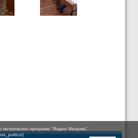
ю метрических программ "Яндекс Метрика",
a_politics/)