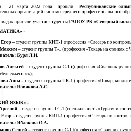
а – 21 марта 2022 года
прошли
Республиканские оли
тельных организаций системы среднего профессионального обр
иадах приняли участие студенты
ГАПОУ РК «Северный колле
МАТИКА» -
 Егор
– студент группы КИП-1 (профессия «Слесарь по контрол
 Максим
– студент группы Т-1 (профессия «Токарь на станках с
ватель: Буря Л.И.
ов Алексей
– студент группы С-1 ((профессия «Сварщик ручно
Медвежьегорск);
кова Анна
-
студентка группы ПК-1 (профессия «Повар, кондите
ватель: Новикова А.С.
ИЙ ЯЗЫК» -
Арсений
– студент группы ГС-1 (специальность «Туризм и госте
 Егор
– студент группы КИП-1 (профессия «Слесарь по контрол
ватель: Яблокова О.А.
анов Сергей
– студент группы С-1 ((профессия «Сварщик ручн