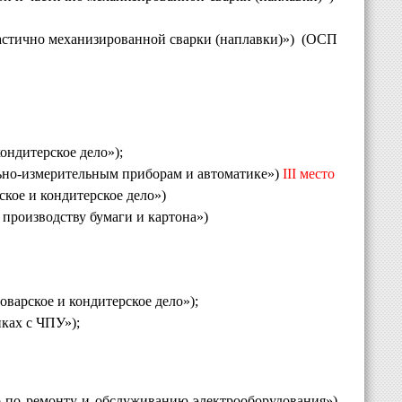
астично механизированной сварки (наплавки)»)
(ОСП
ондитерское дело»);
ьно-измерительным приборам и автоматике»)
III
место
кое и кондитерское дело»)
производству бумаги и картона»)
варское и кондитерское дело»);
нках с ЧПУ»);
р по ремонту и обслуживанию электрооборудования»)