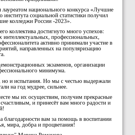
ал лауреатом национального конкурса «Лучшие
о института социальной статистики получил
шие колледжи России -2023».
го коллектива достигнуто много успехов:
ых интеллектуальных, профессиональных,
фессионалитета активно принимали участие в
риятий, направленных на популяризацию
а.
 демонстрационных экзаменов, организации
фессионального минимума.
, но и испытания. Но мы с честью выдержали
али на год мудрее, сильнее.
вместе мы их осуществим, получим прекрасные
 счастливым, и принесёт вам много радости и
й!
а благодарности вам за помощь в воспитании
я, мира, добра и процветания!
лледж" Марина Романова