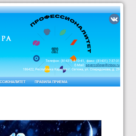
Телефон: (81431) 4-10-41, факс: (81431) 7-37-31
E-Mail:
severcollege@inbox.ru
186422, Республика Карелия г. Сегежа, ул. Спиридонова, д. 29
ССИОНАЛИТЕТ
ПРАВИЛА ПРИЕМА