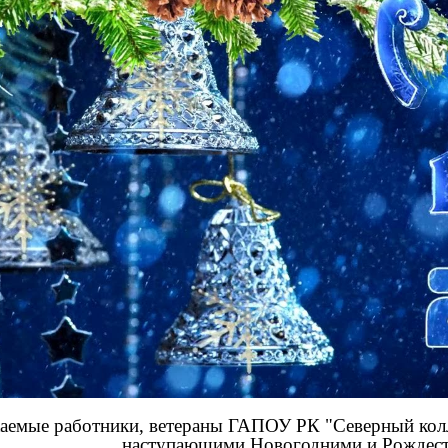
аемые работники, ветераны ГАПОУ РК "Северный колл
наступающими Новогодними и Рождест