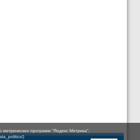
ю метрических программ "Яндекс Метрика",
a_politics/)