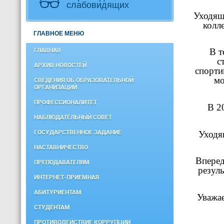
слабовидящих
Уходящ
колл
ГЛАВНОЕ МЕНЮ
В т
ГЛАВНАЯ
с
АРХИВ НОВОСТЕЙ
спорти
мо
СВЕДЕНИЯ ОБ ОБРАЗОВАТЕЛЬНОЙ
ОРГАНИЗАЦИИ
ПРОФЕССИОНАЛИТЕТ
В 2
НАБЛЮДАТЕЛЬНЫЙ СОВЕТ
ГОСУДАРСТВЕННОЕ ЗАДАНИЕ
Уходя
НАСТАВНИЧЕСТВО
Вперед
ПРЕПОДАВАТЕЛЯМ
резул
ИНТЕРНЕТ-ПРИЕМНАЯ
АБИТУРИЕНТАМ
Уважае
СТУДЕНТАМ
ПРОТИВОДЕЙСТВИЕ КОРРУПЦИИ