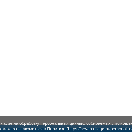
огласие на обработку персональных данных, собираемых с помощь
жно ознакомиться в Политике (https://severcollege.ru/personal_dat