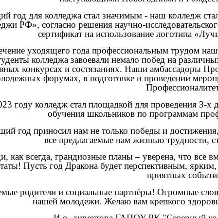
ий год для колледжа стал значимым - наш колледж ст
еджи РФ», согласно решения научно-исследовательског
сертификат на использование логотипа «Луч
ечение уходящего года профессиональным трудом наше
туденты колледжа завоевали немало побед на различн
вных конкурсах и состязаниях. Наши амбассадоры Про
лодежных форумах, в подготовке и проведении мероп
Профессионалитет
023 году колледж стал площадкой для проведения 3-х
обучения школьников по программам про
щий год приносил нам не только победы и достижения
все предлагаемые нам жизнью трудности, ст
и, как всегда, грандиозные планы – уверена, что все 
ьтаты! Пусть год Дракона будет перспективным, ярким,
приятных событи
мые родители и социальные партнёры! Огромные слов
нашей молодежи. Желаю вам крепкого здоровь
И.о. директора ГАПОУ РК "Северный ко