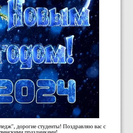
едж", дорогие студенты! Поздравляю вас с
венскими праздниками!