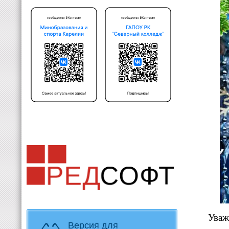
Уваж
Версия для