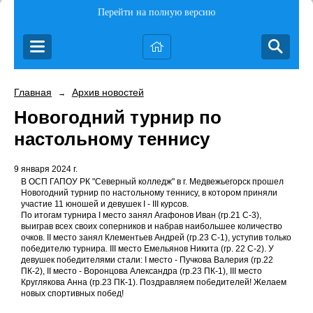
Перейти на полную версию
Главная
Архив новостей
→
Новогодний турнир по
настольному теннису
9 января 2024 г.
В ОСП ГАПОУ РК "Северный колледж" в г. Медвежьегорск прошел
Новогодний турнир по настольному теннису, в котором приняли
участие 11 юношей и девушек I - III курсов.
По итогам турнира I место занял Агафонов Иван (гр.21 С-3),
выиграв всех своих соперников и набрав наибольшее количество
очков. II место занял Клементьев Андрей (гр.23 С-1), уступив только
победителю турнира. III место Емельянов Никита (гр. 22 С-2). У
девушек победителями стали: I место - Пучкова Валерия (гр.22
ПК-2), II место - Воронцова Александра (гр.23 ПК-1), III место
Круглякова Анна (гр.23 ПК-1). Поздравляем победителей! Желаем
новых спортивных побед!