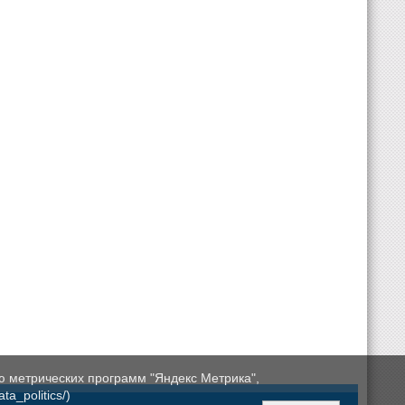
ю метрических программ "Яндекс Метрика",
a_politics/)