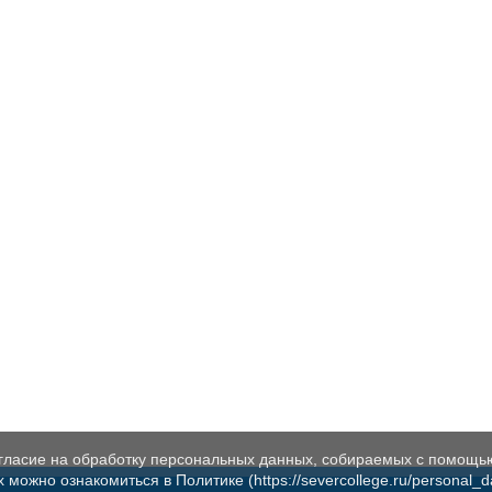
огласие на обработку персональных данных, собираемых с помощь
жно ознакомиться в Политике (https://severcollege.ru/personal_dat