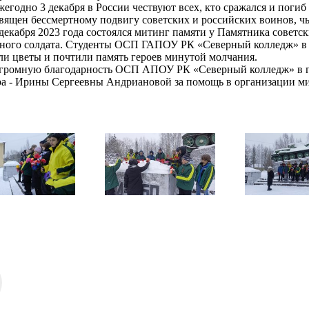
жегодно 3 декабря в России чествуют всех, кто сражался и погиб 
вящен бессмертному подвигу советских и российских воинов, ч
 декабря 2023 года состоялся митинг памяти у Памятника сове
тного солдата. Студенты ОСП ГАПОУ РК «Северный колледж» в 
и цветы и почтили память героев минутой молчания.
громную благодарность ОСП АПОУ РК «Северный колледж» в г
ра - Ирины Сергеевны Андриановой за помощь в организации ми