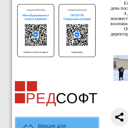
Е
день пос
4
неизвес
возложил
О
директо
Версия для