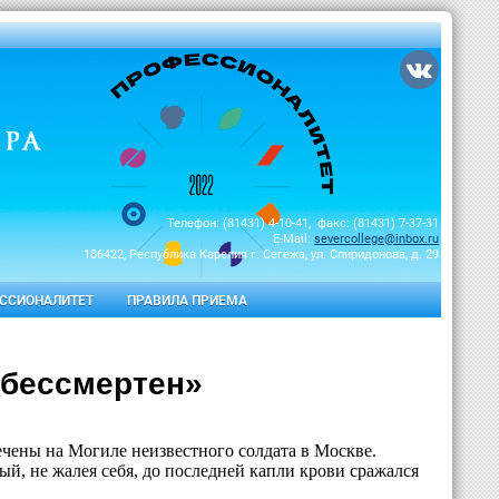
Телефон: (81431) 4-10-41, факс: (81431) 7-37-31
E-Mail:
severcollege@inbox.ru
186422, Республика Карелия г. Сегежа, ул. Спиридонова, д. 29
ССИОНАЛИТЕТ
ПРАВИЛА ПРИЕМА
 бессмертен»
ечены на Могиле неизвестного солдата в Москве.
ый, не жалея себя, до последней капли крови сражался