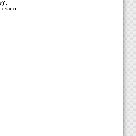
)".
 планы.