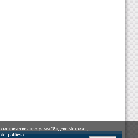
ю метрических программ "Яндекс Метрика",
a_politics/)