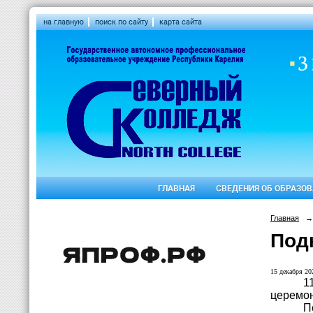
на главную
поиск по сайту
карта сайта
ГЛАВНАЯ
СВЕДЕНИЯ ОБ ОБРАЗО
Главная
→
Под
15 декабря 202
1
церемон
П