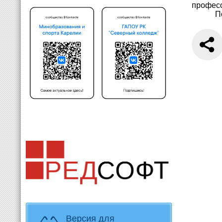
профес
П
Версия для