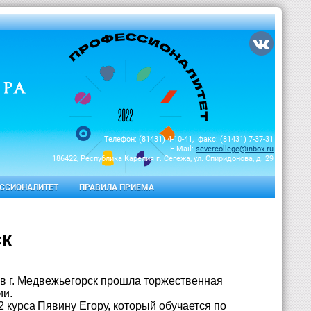
Телефон: (81431) 4-10-41, факс: (81431) 7-37-31
E-Mail:
severcollege@inbox.ru
186422, Республика Карелия г. Сегежа, ул. Спиридонова, д. 29
ССИОНАЛИТЕТ
ПРАВИЛА ПРИЕМА
ск
в г. Медвежьегорск прошла торжественная
ии.
2 курса
Пявину Егору, который обучается по