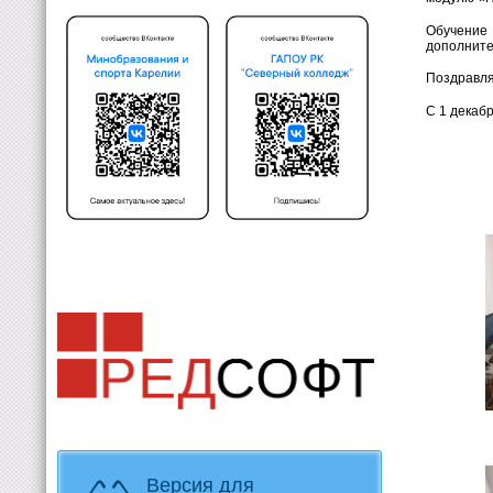
Обучение 
дополните
Поздравля
С 1 декаб
Версия для