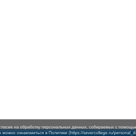
огласие на обработку персональных данных, собираемых с помощь
жно ознакомиться в Политике (https://severcollege.ru/personal_dat