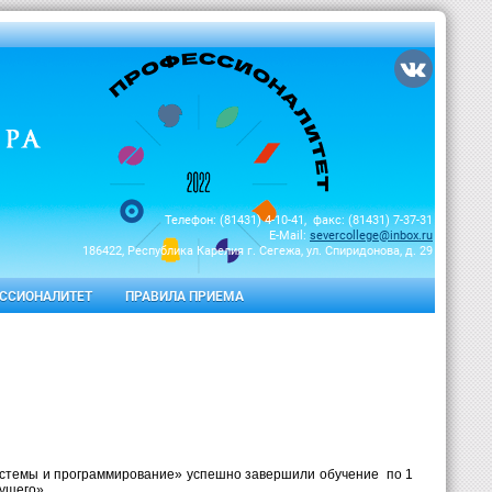
Телефон: (81431) 4-10-41, факс: (81431) 7-37-31
E-Mail:
severcollege@inbox.ru
186422, Республика Карелия г. Сегежа, ул. Спиридонова, д. 29
ССИОНАЛИТЕТ
ПРАВИЛА ПРИЕМА
истемы и программирование» успешно завершили обучение
по 1
ущего».