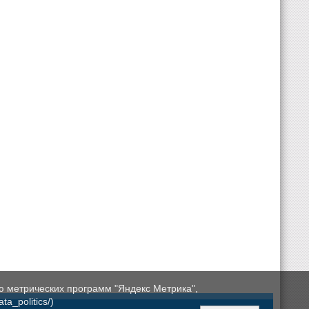
ю метрических программ "Яндекс Метрика",
a_politics/)