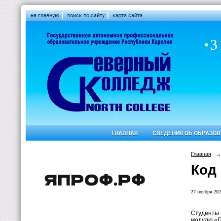
на главную
поиск по сайту
карта сайта
ГЛАВНАЯ
СВЕДЕНИЯ ОБ ОБРАЗО
Главная
→
Код
27 ноября 202
Студенты 
модулю «П