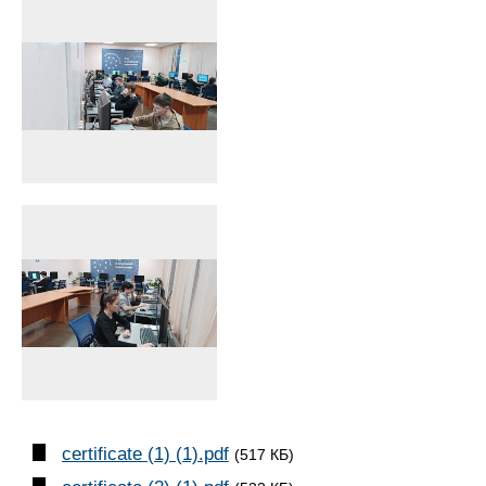
certificate (1) (1).pdf
(517 КБ)