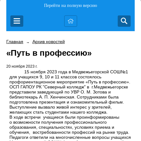
Перейти на полную версию
Главная
Архив новостей
→
«Путь в профессию»
20 ноября 2023 г.
15 ноября 2023 года в Медвежьегорской СОШ№1
для учащихся 9, 10 и 11 классов состоялось
профориентационное мероприятие «Путь в профессию».
ОСП ГАПОУ РК "Северный колледж" в
г.Медвежьегорске
представили заведующий по УВР О. М. Зотова и
библиотекарь А. П. Хенчинская.
Сотрудниками была
подготовлена презентация и ознакомительный фильм.
Выступление вызвало живой интерес у зрителей,
желающих стать студентами нашего колледжа.
В ходе встречи
учащиеся были проинформированы
о возможности получения профессионального
образования,
специальностях, условиях приема и
обучения,
востребованности профессий на рынке труда.
Педагоги ответили на многочисленные вопросы учащихся