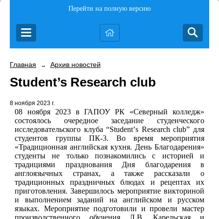
Перейти на полную версию
Главная
Архив новостей
→
Student’s Research club
8 ноября 2023 г.
08 ноября 2023 в ГАПОУ РК «Северный колледж»
состоялось очередное заседание студенческого
исследовательского клуба “
Student
’
s
Research
club
” для
студентов группы ПК-3. Во время мероприятия
«Традиционная английская кухня. День Благодарения»
студенты не только познакомились с историей и
традициями празднования Дня благодарения в
англоязычных странах, а также рассказали о
традиционных праздничных блюдах и рецептах их
приготовления. Завершилось мероприятие викториной
и выполнением заданий на английском и русском
языках. Мероприятие подготовили и провели мастер
производственного обучения Л.В. Карельская и