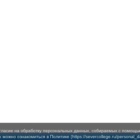
огласие на обработку персональных данных, собираемых с помощь
жно ознакомиться в Политике (https://severcollege.ru/personal_dat