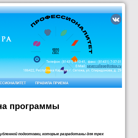
Телефон: (81431) 4-10-41, факс: (81431) 7-37-31
E-Mail:
severcollege@inbox.ru
186422, Республика Карелия г. Сегежа, ул. Спиридонова, д. 29
ССИОНАЛИТЕТ
ПРАВИЛА ПРИЕМА
на программы
лубленной подготовки, которые разработаны для трех