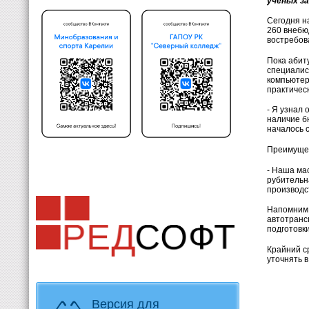
ученых за
Сегодня н
260 внебю
востребов
Пока абит
специалис
компьютер
практичес
- Я узнал
наличие б
началось с
Преимущес
- Наша ма
рубительн
производс
Напомним,
автотранс
подготовк
Крайний с
уточнять 
Версия для