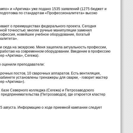
ампо» и «Арктика» уже подано 1535 заявлений (1275 бюджет и
о подготовка по стандартам «Профессионалитета» высоко
зывают о преимуществах федерального проекта. Сегодня
ирной точностью: многие ручные манипуляции заменил
профессия, новейшее учебное оборудование, богатый
налитета».
ли сюда на экскурсию. Меня зацепила актуальность профессии,
е работаю на современном оборудовании. Введение в профессию
ер «Арктика», Сегежа).
е оценили преподаватели:
рочных постов, 10 сварочных аппаратов. Есть вентиляция,
кабинете установлены тренажеры для сварки, - говорит мастер
ер «Арктика»).
а базе Северного колледжа (Сегежа) и Петрозаводского
 предпринимательства (Петрозаводск), где откроется кластер
15 августа. Информацию о ходе приемной кампании следует