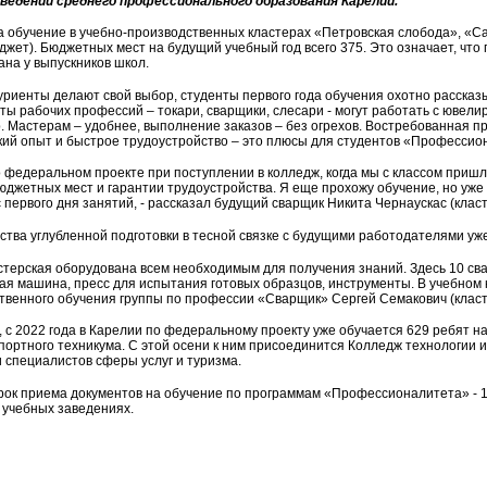
ведений среднего профессионального образования Карелии.
а обучение в учебно-производственных кластерах «Петровская слобода», «С
джет). Бюджетных мест на будущий учебный год всего 375. Это означает, чт
ана у выпускников школ.
уриенты делают свой выбор, студенты первого года обучения охотно расска
ты рабочих профессий – токари, сварщики, слесари - могут работать с ювел
. Мастерам – удобнее, выполнение заказов – без огрехов. Востребованная 
кий опыт и быстрое трудоустройство – это плюсы для студентов «Профессио
 о федеральном проекте при поступлении в колледж, когда мы с классом приш
юджетных мест и гарантии трудоустройства. Я еще прохожу обучение, но уж
 первого дня занятий, - рассказал будущий сварщик Никита Чернаускас (класт
тва углубленной подготовки в тесной связке с будущими работодателями уж
стерская оборудована всем необходимым для получения знаний. Здесь 10 сва
ая машина, пресс для испытания готовых образцов, инструменты. В учебном 
твенного обучения группы по профессии «Сварщик» Сергей Семакович (класт
 с 2022 года в Карелии по федеральному проекту уже обучается 629 ребят н
портного техникума. С этой осени к ним присоединится Колледж технологии и
и специалистов сферы услуг и туризма.
рок приема документов на обучение по программам «Профессионалитета» - 
в учебных заведениях.