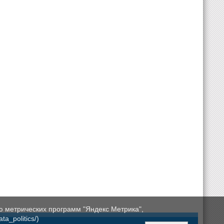
ю метрических программ "Яндекс Метрика",
a_politics/)