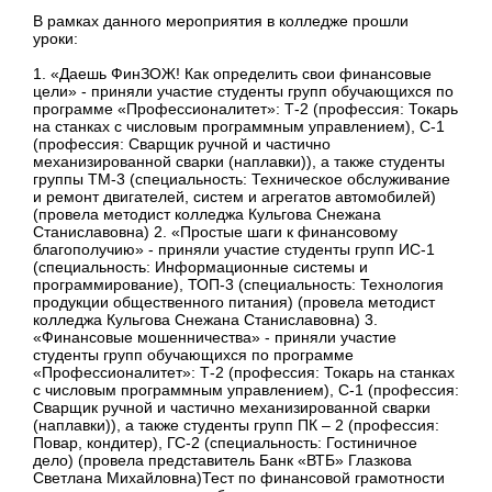
В рамках данного мероприятия в колледже прошли
уроки:
1. «Даешь ФинЗОЖ! Как определить свои финансовые
цели» - приняли участие студенты групп обучающихся по
программе «Профессионалитет»: Т-2 (профессия: Токарь
на станках с числовым программным управлением), С-1
(профессия: Сварщик ручной и частично
механизированной сварки (наплавки)), а также студенты
группы ТМ-3 (специальность: Техническое обслуживание
и ремонт двигателей, систем и агрегатов автомобилей)
(провела методист колледжа Кульгова Снежана
Станиславовна) 2. «Простые шаги к финансовому
благополучию» - приняли участие студенты групп ИС-1
(специальность: Информационные системы и
программирование), ТОП-3 (специальность: Технология
продукции общественного питания) (провела методист
колледжа Кульгова Снежана Станиславовна) 3.
«Финансовые мошенничества» - приняли участие
студенты групп обучающихся по программе
«Профессионалитет»: Т-2 (профессия: Токарь на станках
с числовым программным управлением), С-1 (профессия:
Сварщик ручной и частично механизированной сварки
(наплавки)), а также студенты групп ПК – 2 (профессия:
Повар, кондитер), ГС-2 (специальность: Гостиничное
дело) (провела представитель Банк «ВТБ» Глазкова
Светлана Михайловна)Тест по финансовой грамотности