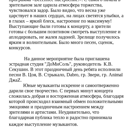
зрительном зале царила атмосфера торжества,
чувствовался задор. Было видно, что весна уже
царствует в наших сердцах, на лицах светятся улыбки, а
в глазах – яркий блеск, настроение по максимуму!
Выступающие были готовы к концерту, а зрители
готовы с большим позитивом смотреть выступление и
аплодировать, не жалея ладоней. Зрелище получилось
ярким и волнительным. Было много песен, сценок,
конкурсов.
На данное мероприятие была приглашена
эстрадная студия "ДоМиСоль", руководитель
К.В.
Секушин. В этот праздничный день ребята исполнили
песни В. Цоя, В. Стрыкало, Dabro, гр. Звери, гр. Animal
ДжаZ.
Юные музыканты искренне и самоотверженно
дарили свое творчество. С первых минут концерта
сложилась добрая и восторженная атмосфера, благодаря
которой происходил взаимный обмен положительными
эмоциями и праздничным настроением между
зрителями и артистами. Неудивительно, что
благодарная публика тепло и радостно принимала
каждое выступление музыкантов.