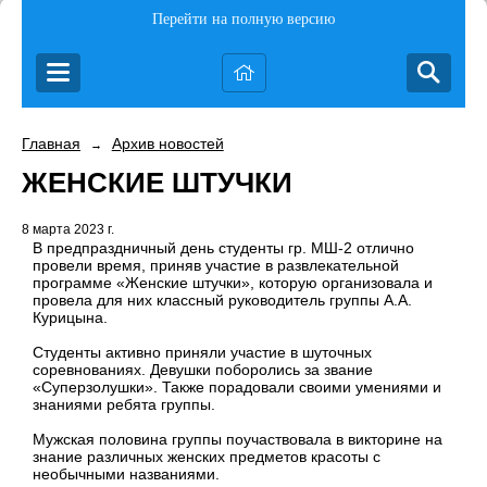
Перейти на полную версию
Главная
Архив новостей
→
ЖЕНСКИЕ ШТУЧКИ
8 марта 2023 г.
В предпраздничный день студенты гр. МШ-2 отлично
провели время, приняв участие в развлекательной
программе «Женские штучки», которую организовала и
провела для них классный руководитель группы А.А.
Курицына.
Студенты активно приняли участие в шуточных
соревнованиях. Девушки поборолись за звание
«Суперзолушки». Также порадовали своими умениями и
знаниями ребята группы.
Мужская половина группы поучаствовала в викторине на
знание различных женских предметов красоты с
необычными названиями.