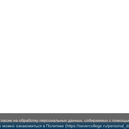
огласие на обработку персональных данных, собираемых с помощь
жно ознакомиться в Политике (https://severcollege.ru/personal_dat