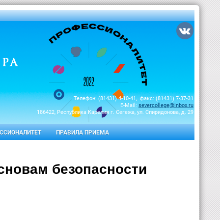
Телефон: (81431) 4-10-41, факс: (81431) 7-37-31
E-Mail:
severcollege@inbox.ru
186422, Республика Карелия г. Сегежа, ул. Спиридонова, д. 29
ССИОНАЛИТЕТ
ПРАВИЛА ПРИЕМА
сновам безопасности