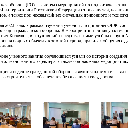
кая оборона (ГО) — система мероприятий по подготовке к защи
ей на территории Российской Федерации от опасностей, возник
ов, а также при чрезвычайных ситуациях природного и техноге
ля 2023 года, в рамках изучения учебной дисциплины ОБЖ, сос
ого дня гражданской обороны. В мероприятии принял участие и
евич Колляков, выступивший перед студентами учебных групп 
ия на водных объектах в зимний период, правилах общения с д
помощи.
ходе учебного занятия обучающиеся узнали об истории создани
го, техногенного характера, а также о возможных мероприятиях
ация и ведение гражданской обороны являются одними из важне
го строительства, обеспечения безопасности государства.