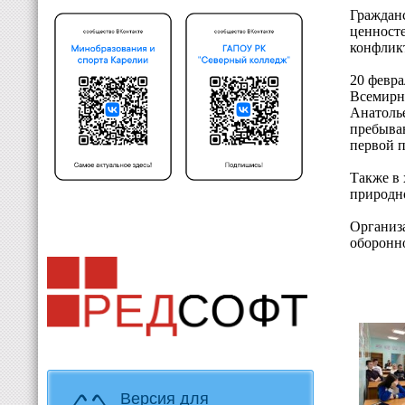
Гражданс
ценност
конфликт
20 февра
Всемирн
Анатоль
пребыван
первой 
Также в 
природно
Организ
оборонно
Версия для