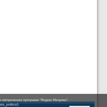
ю метрических программ "Яндекс Метрика",
a_politics/)