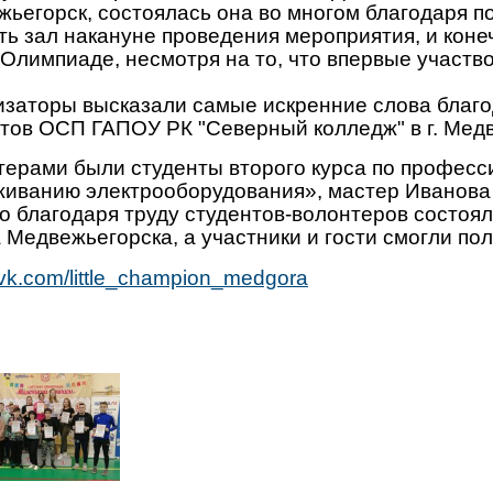
ьегорск, состоялась она во многом благодаря 
ть зал накануне проведения мероприятия, и коне
Олимпиаде, несмотря на то, что впервые участв
заторы высказали самые искренние слова благо
тов ОСП ГАПОУ РК "Северный колледж" в г. Мед
ерами были студенты второго курса по професси
живанию электрооборудования», мастер Иванова
 благодаря труду студентов-волонтеров состоял
 Медвежьегорска, а участники и гости смогли п
//vk.com/little_champion_medgora