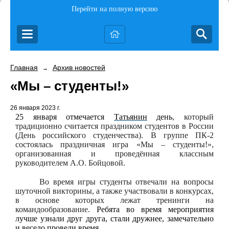
Перейти на полную версию
Главная
Архив новостей
→
«Мы – студенты!»
26 января 2023 г.
25 января отмечается
Татьянин
день
, который
традиционно считается праздником студентов в России
(День российского студенчества). В группе ПК-2
состоялась праздничная игра «Мы – студенты!»,
организованная и проведённая классным
руководителем А.О. Бойцовой.
Во время игры студенты отвечали на вопросы
шуточной викторины, а также участвовали в конкурсах,
в основе которых лежат тренинги на
командообразование.
Ребята во время мероприятия
лучше узнали друг друга, стали дружнее, замечательно
и весело провели время.