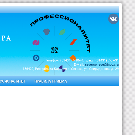
Телефон: (81431) 4-10-41, факс: (81431) 7-37-31
E-Mail:
severcollege@inbox.ru
186422, Республика Карелия г. Сегежа, ул. Спиридонова, д. 29
ССИОНАЛИТЕТ
ПРАВИЛА ПРИЕМА