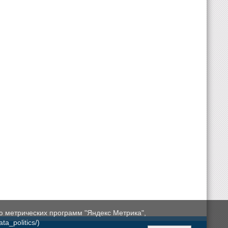
ю метрических программ "Яндекс Метрика",
a_politics/)