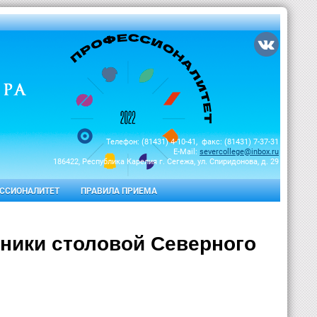
Телефон: (81431) 4-10-41, факс: (81431) 7-37-31
E-Mail:
severcollege@inbox.ru
186422, Республика Карелия г. Сегежа, ул. Спиридонова, д. 29
ССИОНАЛИТЕТ
ПРАВИЛА ПРИЕМА
ники столовой Северного