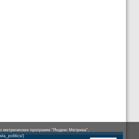
ю метрических программ "Яндекс Метрика",
a_politics/)