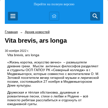
Перейти на полную версию
Главная
Архив новостей
→
Vita brevis, ars longa
30 ноября 2022 г.
Vita brevis, ars longa
«Жизнь коротка, искусство вечно» – размышляли
древние греки. Мысли античных философов разделяют
и студенты ОСП ГАПОУ РК «Северный колледж» в г.
Медвежьегорск, которые совместно с воспитателем О. М.
Зотовой посетители вечер гитарной музыки и лирической
поэзии, состоявшийся 27 ноября в Медвежьегорском
Доме культуры.
Дружеская и тёплая обстановка, душевные и
романтичные песни, стихи о любви и Родине – всё
помогло ребятам расслабиться и отдохнуть от
ежедневной суеты.