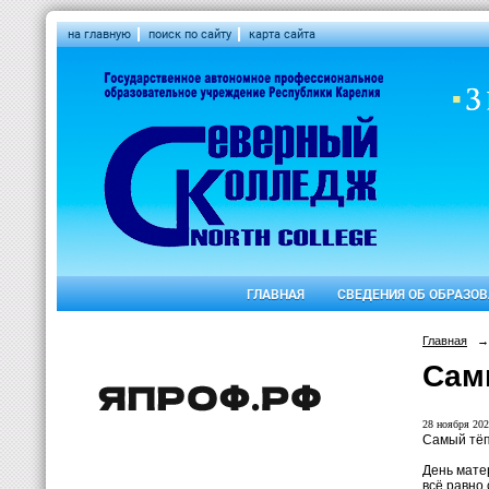
на главную
поиск по сайту
карта сайта
ГЛАВНАЯ
СВЕДЕНИЯ ОБ ОБРАЗО
Главная
→
Сам
28 ноября 202
Самый тёп
День мате
всё равно