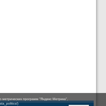
ю метрических программ "Яндекс Метрика",
a_politics/)