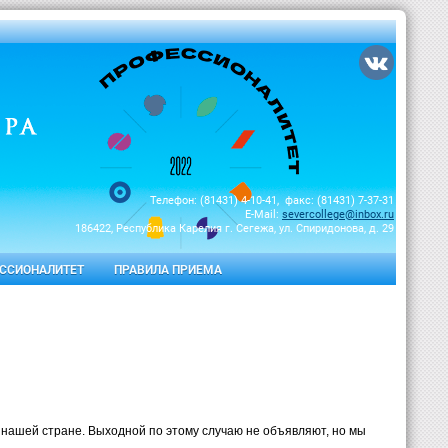
Телефон: (81431) 4-10-41, факс: (81431) 7-37-31
E-Mail:
severcollege@inbox.ru
186422, Республика Карелия г. Сегежа, ул. Спиридонова, д. 29
ССИОНАЛИТЕТ
ПРАВИЛА ПРИЕМА
 нашей стране. Выходной по этому случаю не объявляют, но мы