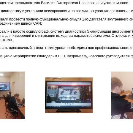
одством преподавателя Василия Викторовича Назарова они успели многое:
и диагностику и устраняли неисправности на различных уровнях сложности в 
овали провести полную функциональную симуляцию двигателя внутреннего сг
оединением шиной CAN;
зовали в работе осциллограф, систему диагностики (сканирующий инструмент
ты для измерений и считывания выходных параметров системы. Отключали, у
игателя.
лать однозначный вывод: такие уроки необходимы для профессионального с
ацию о мероприятии благодарим Н. Н. Вахрамееву, классного руководителя г