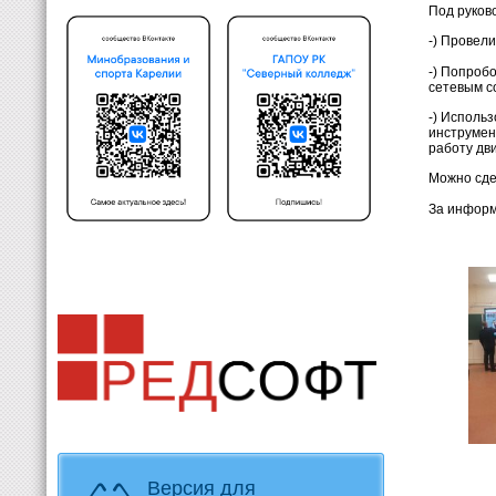
Под руков
-) Провел
-) Попроб
сетевым с
-) Исполь
инструмен
работу дв
Можно сде
За информ
Версия для