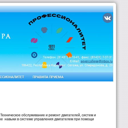
Телефон: (81431) 4-10-41, факс: (81431) 7-37-31
E-Mail:
severcollege@inbox.ru
186422, Республика Карелия г. Сегежа, ул. Спиридонова, д. 29
ССИОНАЛИТЕТ
ПРАВИЛА ПРИЕМА
ехническое обслуживание и ремонт двигателей, систем и
ые навыки в системе управления двигателем при помощи