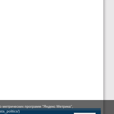
ю метрических программ "Яндекс Метрика",
a_politics/)