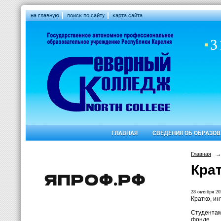
на главную
поиск по сайту
карта сайта
ГЛАВНАЯ
СВЕДЕНИЯ ОБ ОБРАЗО
Главная
→
Крат
28 октября 20
Кратко, ин
Студентам
фонде.