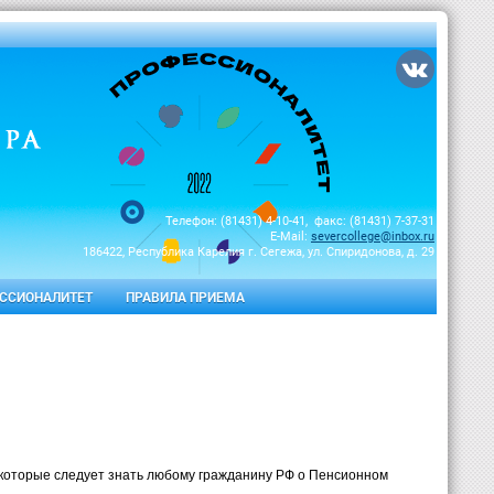
Телефон: (81431) 4-10-41, факс: (81431) 7-37-31
E-Mail:
severcollege@inbox.ru
186422, Республика Карелия г. Сегежа, ул. Спиридонова, д. 29
ССИОНАЛИТЕТ
ПРАВИЛА ПРИЕМА
 которые следует знать любому гражданину РФ о Пенсионном