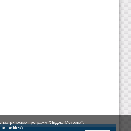
ю метрических программ "Яндекс Метрика",
a_politics/)