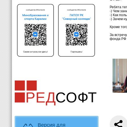
Ребята теп
-) Чем за
-) Как по
-) Зачем 
Кроме тог
За встреч
фонда РФ 
Версия для