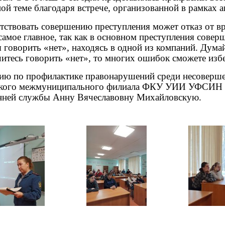
ой теме благодаря встрече, организованной в рамках 
тствовать совершению преступления может отказ от в
самое главное, так как в основном преступления сове
 говорить «нет», находясь в одной из компаний. Дума
читесь говорить «нет», то многих ошибок сможете изб
цию по профилактике правонарушений среди несоверше
кого межмуниципального филиала ФКУ УИИ УФСИН Ро
нней службы Анну Вячеславовну Михайловскую.