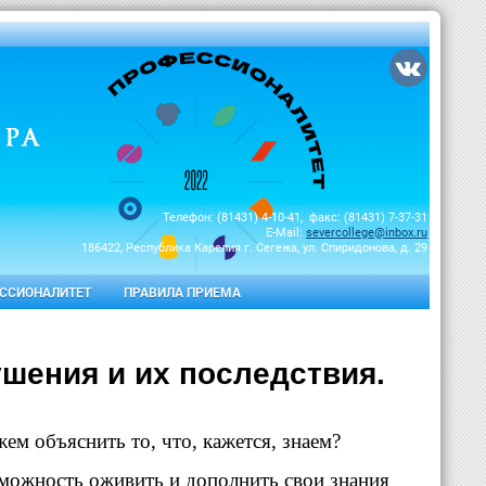
Телефон: (81431) 4-10-41, факс: (81431) 7-37-31
E-Mail:
severcollege@inbox.ru
186422, Республика Карелия г. Сегежа, ул. Спиридонова, д. 29
ССИОНАЛИТЕТ
ПРАВИЛА ПРИЕМА
ушения и их последствия.
ем объяснить то, что, кажется, знаем?
зможность оживить и дополнить свои знания