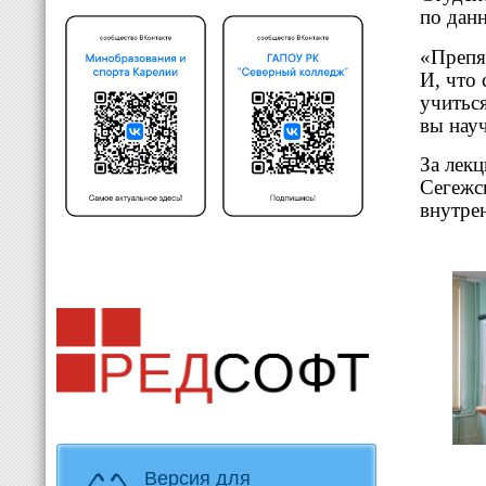
по данн
«Препя
И, что 
учиться
вы нау
За лек
Сегежс
внутре
Версия для