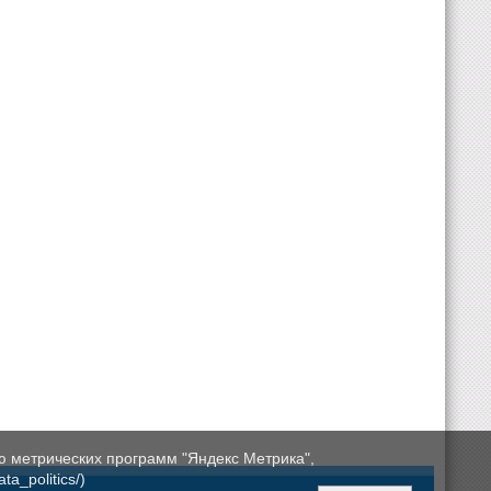
ю метрических программ "Яндекс Метрика",
a_politics/)