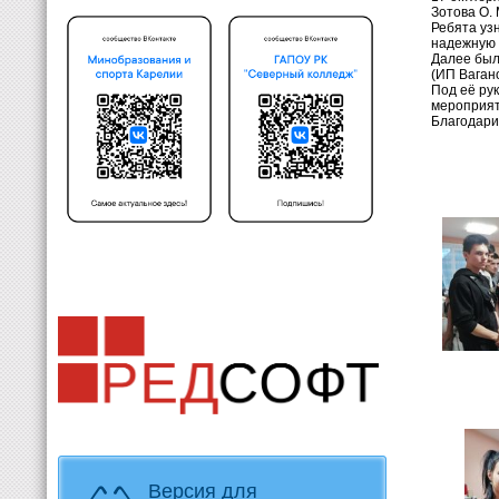
Зотова О. 
Ребята узн
надежную 
Далее был
(ИП Вагано
Под её ру
мероприят
Благодари
Версия для