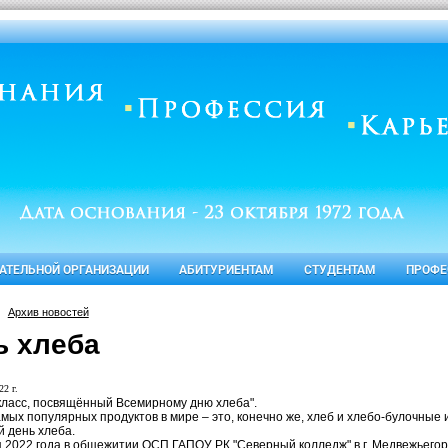
ВАТЕЛЬНОЙ ОРГАНИЗАЦИИ
АБИТУРИЕНТАМ
СТУДЕНТАМ
ПРОФЕ
Архив новостей
ь хлеба
22 г.
 класс, посвящённый Всемирному дню хлеба".
мых популярных продуктов в мире – это, конечно же, хлеб и хлебо-булочные и
 день хлеба.
я 2022 года в общежитии ОСП ГАПОУ РК "Северный колледж" в г. Медвежьегор