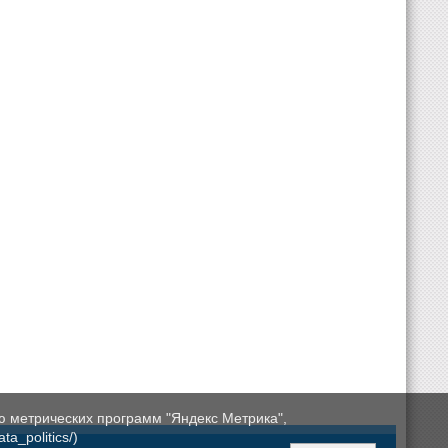
ю метрических программ "Яндекс Метрика",
a_politics/)