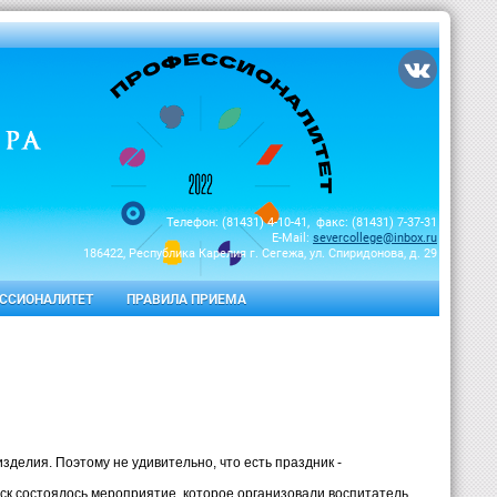
Телефон: (81431) 4-10-41, факс: (81431) 7-37-31
E-Mail:
severcollege@inbox.ru
186422, Республика Карелия г. Сегежа, ул. Спиридонова, д. 29
ССИОНАЛИТЕТ
ПРАВИЛА ПРИЕМА
зделия. Поэтому не удивительно, что есть праздник -
ск состоялось мероприятие, которое организовали воспитатель