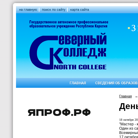
на главную
поиск по сайту
карта сайта
ГЛАВНАЯ
СВЕДЕНИЯ ОБ ОБРАЗО
Главная
→
Ден
18 октября 20
"Мастер -
Один из са
Всемирный
17 октябр