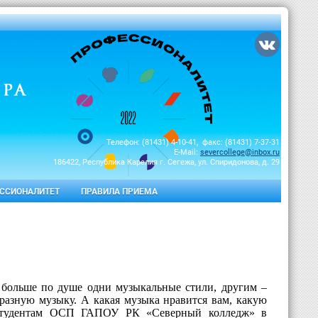
Телефон: (81431) 4-10-41, факс: (81431) 7-37-31
E-Mail:
severcollege@inbox.ru
186422, Республика Карелия г. Сегежа, ул. Спиридонова, д. 29
ССИОНАЛИТЕТ
ПРАВИЛА ПРИЕМА
 больше по душе одни музыкальные стили, другим –
разную музыку. А какая музыка нравится вам, какую
 студентам ОСП ГАПОУ РК «Северный колледж» в