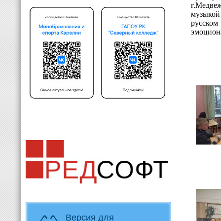
г.Медвеж
музыкой
русском
эмоцион
Версия для