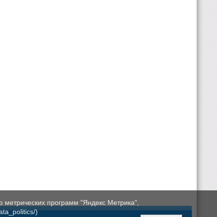
ю метрических программ "Яндекс Метрика",
a_politics/)