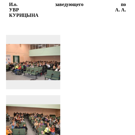
И.о. заведующего по
УВР
А. А.
КУРИЦЫНА