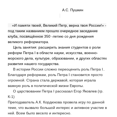
А.С. Пушкин
«И памяти твоей, Великий Петр, верна твоя России!» -
под таким названием прошло очередное заседание
клуба, посвящённое
350 -летию со дня рождения
великого реформатора.
Цель занятия: расширить знания студентов о роли
реформ Петра
I
в области науки, искусства, военно-
морского дела, культуре, образовании, и других областях
развития нашего государства.
В истории России сложно переоценить роль Петра I..
Благодаря реформам, роль Петра I становится просто
огромной. Страна стала державой, которая играла
важную роль в политической жизни Европы.
О царствовании Петра I рассказал Егор Яковлев (гр.
К-1)
Преподаватель А.К. Кордюкова провела игру по данной
теме, что вызвало большой интерес и активное участие в
ней. Всем было весело и интересно.