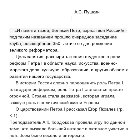
А.С. Пушкин
«И памяти твоей, Великий Петр, верна твоя России!» -
под таким названием прошло очередное заседание
клуба, посвящённое
350 -летию со дня рождения
великого реформатора.
Цель занятия: расширить знания студентов о роли
реформ Петра
I
в области науки, искусства, военно-
морского дела, культуре, образовании, и других областях
развития нашего государства.
В истории России сложно переоценить роль Петра I..
Благодаря реформам, роль Петра I становится просто
огромной. Страна стала державой, которая играла
важную роль в политической жизни Европы.
О царствовании Петра I рассказал Егор Яковлев (гр.
К-1)
Преподаватель А.К. Кордюкова провела игру по данной
теме, что вызвало большой интерес и активное участие в
ней. Всем было весело и интересно.