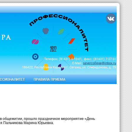
Телефон: (81431) 4-10-41, факс: (81431) 7-37-31
E-Mail:
severcollege@inbox.ru
186422, Республика Карелия г. Сегежа, ул. Спиридонова, д. 29
ССИОНАЛИТЕТ
ПРАВИЛА ПРИЕМА
 в общежитии, прошло праздничное мероприятие «День
ия Пальчикова Марина Юрьевна.