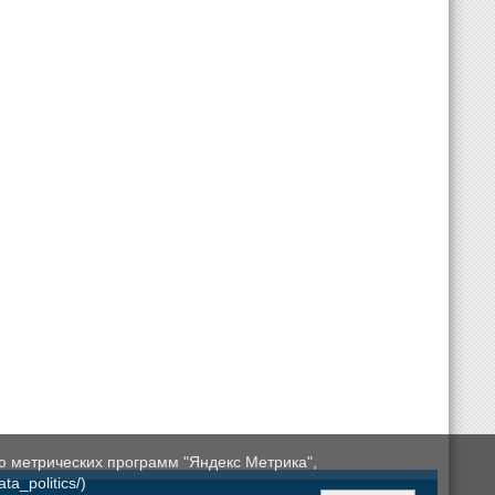
ю метрических программ "Яндекс Метрика",
a_politics/)