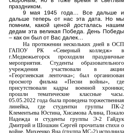
скорбным, но в тоже время и светлым
праздником.
9 мая 1945 года…
Все дальше и
дальше теперь от нас эта дата. Но мы
помним, какой ценой досталась нашим
дедам эта великая Победа. День Победы
– как он был от Вас далек…
На протяжении нескольких дней в ОСП
ГАПОУ РК «Северный колледж» в
г.Медвежьегорск проходили праздничные
мероприятия. Студенты образовательного
учреждения участвовали в акции
«Георгиевская ленточка»; был организован
просмотр фильма «Песни войны», где
присутствовали кадры военной хроники;
прошли тематические классные часы.
05.05.2022 года была проведена торжественная
линейка, где студентки группы ПК-2
Клементьева Юстина, Хисамова Алина, Покало
Надежда и студенты группы Э-2 Гайдук
Дмитрий и Шошкин Сергей прочитали стихи о
войне, Михеенко Яна (группа МС-2) исполнила