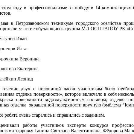
 этом году в профессионализме за победу в 14 компетенциях 
истов.
 мая в Петрозаводском техникуме городского хозяйства про
 приняли участие обучающиеся группы М-1 ОСП ГАПОУ РК «Сев
еттунен Иван
узнецов Илья
урочкина Вероника
олитова Екатерина
улейкин Леонид
 течение двух с половиной часов участникам было необхо
твенная отделка поверхности», которое
включало в себя нескол
окраска поверхности водоэмульсионным составом; отделка 
вная отделка
окрашенной поверхности вручную (эмблема
Чемп
се ребята очень старались и справились с заданием.
ценивали работы участников эксперты конкурса профессио
остями здоровья Ганина Светлана Валентиновна, Фёдорова Мар