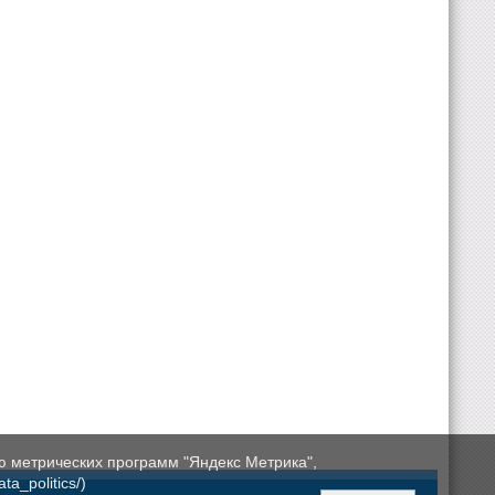
ю метрических программ "Яндекс Метрика",
a_politics/)