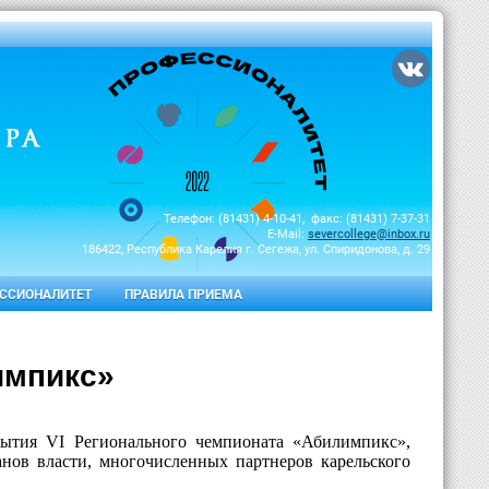
Телефон: (81431) 4-10-41, факс: (81431) 7-37-31
E-Mail:
severcollege@inbox.ru
186422, Республика Карелия г. Сегежа, ул. Спиридонова, д. 29
ССИОНАЛИТЕТ
ПРАВИЛА ПРИЕМА
импикс»
крытия VI Регионального чемпионата «Абилимпикс»,
анов власти, многочисленных партнеров карельского