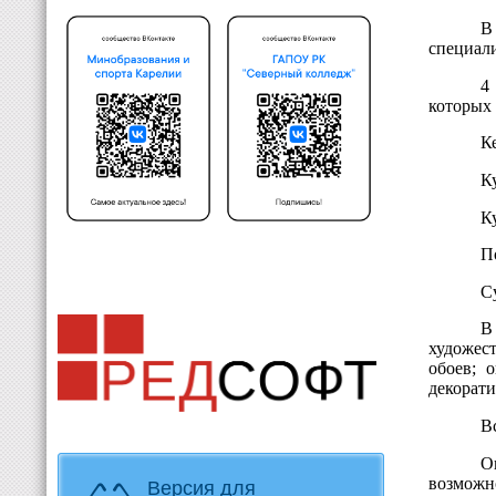
В
специал
4
которых
К
К
К
П
С
В
художес
обоев; 
декорати
В
О
возможн
Версия для