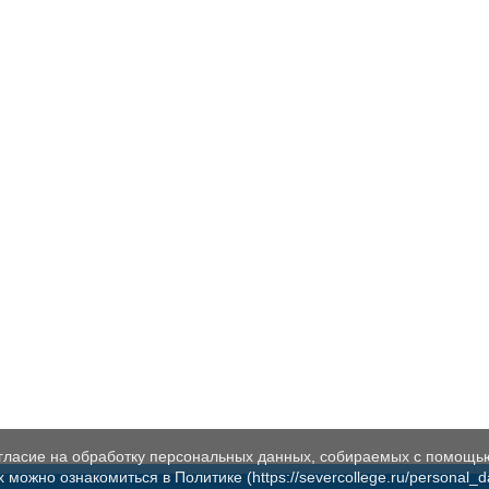
огласие на обработку персональных данных, собираемых с помощь
жно ознакомиться в Политике (https://severcollege.ru/personal_dat