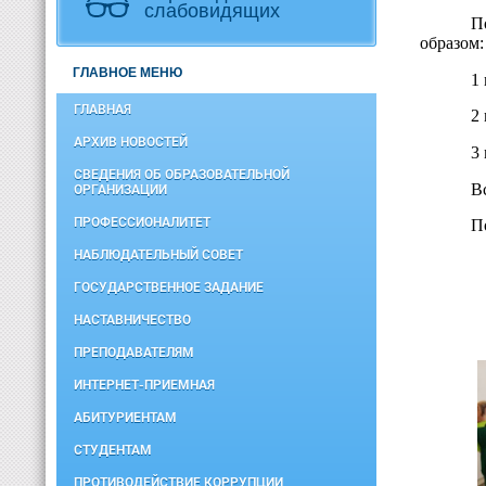
слабовидящих
П
образом:
ГЛАВНОЕ МЕНЮ
1
ГЛАВНАЯ
2
АРХИВ НОВОСТЕЙ
3
СВЕДЕНИЯ ОБ ОБРАЗОВАТЕЛЬНОЙ
В
ОРГАНИЗАЦИИ
ПРОФЕССИОНАЛИТЕТ
П
НАБЛЮДАТЕЛЬНЫЙ СОВЕТ
ГОСУДАРСТВЕННОЕ ЗАДАНИЕ
НАСТАВНИЧЕСТВО
ПРЕПОДАВАТЕЛЯМ
ИНТЕРНЕТ-ПРИЕМНАЯ
АБИТУРИЕНТАМ
СТУДЕНТАМ
ПРОТИВОДЕЙСТВИЕ КОРРУПЦИИ