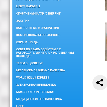
ЦЕНТР КАРЬЕРЫ
СПОРТИВНЫЙ КЛУБ "СЕВЕРЯНЕ"
ЗАКУПКИ
КОНТРОЛЬНЫЕ МЕРОПРИЯТИЯ
КОМПЛЕКСНАЯ БЕЗОПАСНОСТЬ
ОХРАНА ТРУДА
СОВЕТ ПО ВЗАИМОДЕЙСТВИЮ С
РАБОТОДАТЕЛЯМИ ГАПОУ РК "СЕВЕРНЫЙ
КОЛЛЕДЖ"
ТЕЛЕФОН ДОВЕРИЯ
НЕЗАВИСИМАЯ ОЦЕНКА КАЧЕСТВА
WORLDSKILLS EXPRESS
ЭЛЕКТРОННАЯ БИБЛИОТЕКА
МОЖЕТ БЫТЬ ИНТЕРЕСНО!
МЕДИЦИНСКАЯ ПРОФИЛАКТИКА
ЦОПП