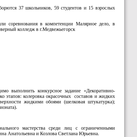
борются 37 школьников, 59 студентов и 15 взрослых
шли соревнования в компетенции Малярное дело, в
ерный колледж в г.Медвежьегорск
димо выполнить конкурсное задание «Д
екоративно-
ько этапов: колеровка окрасочных
составов и жидких
поверхности жидкими обоями
(шелковая штукатурка);
ионата).
нального мастерства среди лиц с ограниченными
ина Анатольевна и Козлова Светлана Юрьевна.