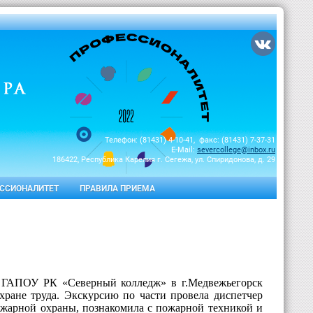
Телефон: (81431) 4-10-41, факс: (81431) 7-37-31
E-Mail:
severcollege@inbox.ru
186422, Республика Карелия г. Сегежа, ул. Спиридонова, д. 29
ССИОНАЛИТЕТ
ПРАВИЛА ПРИЕМА
СП ГАПОУ РК «Северный колледж» в г.Медвежьегорск
хране труда. Экскурсию по части провела диспетчер
пожарной охраны, познакомила с пожарной техникой и