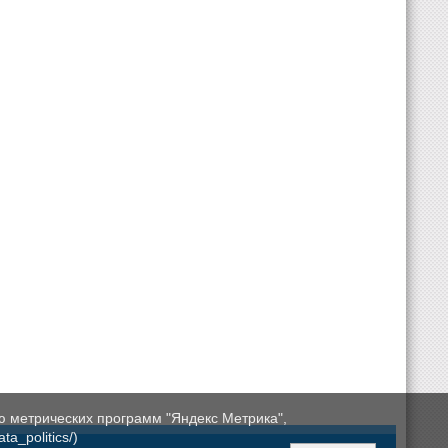
ю метрических программ "Яндекс Метрика",
a_politics/)