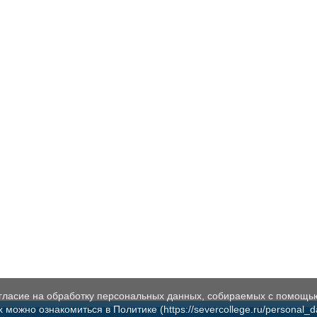
огласие на обработку персональных данных, собираемых с помощь
жно ознакомиться в Политике (https://severcollege.ru/personal_dat