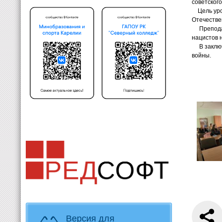
советског
Цель ур
Отечестве
Препода
нацистов 
В заклю
войны.
Версия для