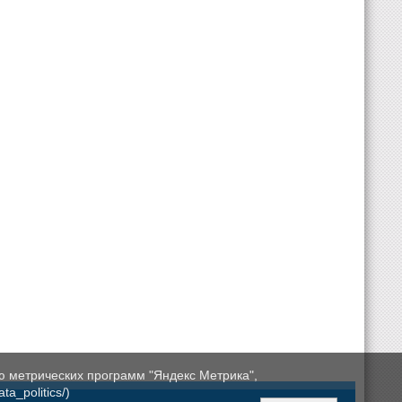
ю метрических программ "Яндекс Метрика",
a_politics/)