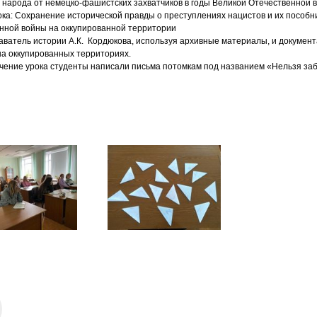
о народа от немецко-фашистских захватчиков в годы Великой Отечественной 
ока:
Сохранение исторической правды о преступлениях нацистов и их пособни
нной войны на оккупированной территории
ватель истории А.К.
Кордюкова, используя архивные материалы, и докумен
на оккупированных территориях.
чение урока студенты написали письма потомкам под названием «Нельзя за