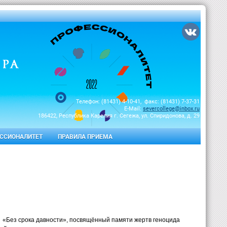
Телефон: (81431) 4-10-41, факс: (81431) 7-37-31
E-Mail:
severcollege@inbox.ru
186422, Республика Карелия г. Сегежа, ул. Спиридонова, д. 29
ССИОНАЛИТЕТ
ПРАВИЛА ПРИЕМА
«Без срока давности», посвящённый памяти жертв геноцида