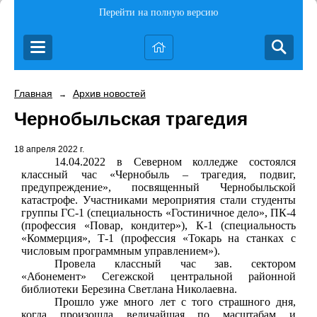
Перейти на полную версию
Главная
Архив новостей
→
Чернобыльская трагедия
18 апреля 2022 г.
14.04.2022 в
Северном колледже состоялся
классный час «Чернобыль – трагедия, подвиг,
предупреждение», посвященный Чернобыльской
катастрофе. Участниками мероприятия стали студенты
группы ГС-1 (специальность «Гостиничное дело», ПК-4
(профессия «Повар, кондитер»), К-1 (специальность
«Коммерция», Т-1 (профессия «Токарь на станках с
числовым программным управлением»).
Провела классный час зав. сектором
«Абонемент» Сегежской центральной районной
библиотеки Березина Светлана Николаевна.
Прошло уже много лет с того страшного дня,
когда произошла величайшая по масштабам и